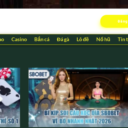
Đăng
ao
Casino
Bắn cá
Đá gà
Lô đề
Nổ hũ
Tin 