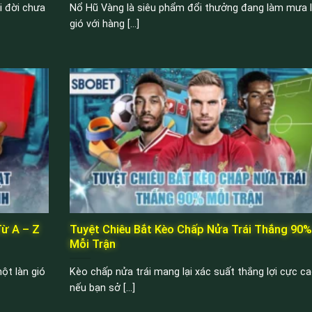
i đời chưa
Nổ Hũ Vàng là siêu phẩm đổi thưởng đang làm mưa 
gió với hàng [...]
Từ A – Z
Tuyệt Chiêu Bắt Kèo Chấp Nửa Trái Thắng 90%
Mỗi Trận
ột làn gió
Kèo chấp nửa trái mang lại xác suất thắng lợi cực c
nếu bạn sở [...]