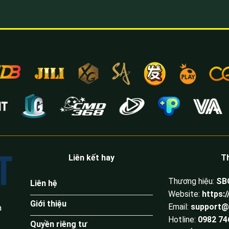
Liên kết hay
Th
Thương hiệu:
SB
Liên hệ
Website:
https:/
Giới thiệu
Email:
support@
a
Hotline:
0982 74
Quyền riêng tư