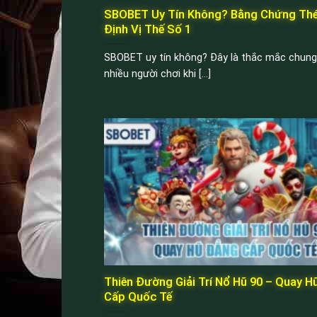
SBOBET Uy Tín Không? Bằng Chứng Th
Định Vị Thế Số 1
SBOBET uy tín không? Đây là thắc mắc chung
nhiều người chơi khi [...]
Thiên Đường Giải Trí Nổ Hũ 90 – Quay H
Cấp Quốc Tế