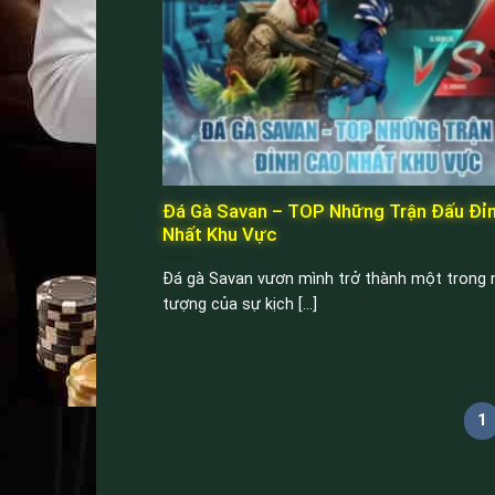
Đá Gà Savan – TOP Những Trận Đấu Đỉ
Nhất Khu Vực
Đá gà Savan vươn mình trở thành một trong 
tượng của sự kịch [...]
1