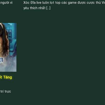
 người vì
Xóc Đĩa live luôn lọt top các game được cược thủ Vi
yêu thích nhất [...]
ết Tăng
trí trực