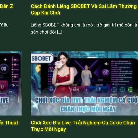
 Đến Z
Cách Đánh Liêng SBOBET Và Sai Lầm Thường
Gặp Khi Chơi
“đấu
Liêng SBOBET không chỉ là một trò giải trí mà còn là
sân chơi đòi [...]
ến Thuật
Chơi Xóc Đĩa Live: Trải Nghiệm Cá Cược Chân
Thực Mỗi Ngày