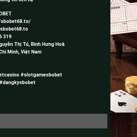
OBET
/sbobet68.to/
sbobet68.to
6 319
guyễn Thị Tú, Bình Hưng Hoà
 Chí Minh, Việt Nam
etcasino #slotgamesbobet
 #dangkysbobet