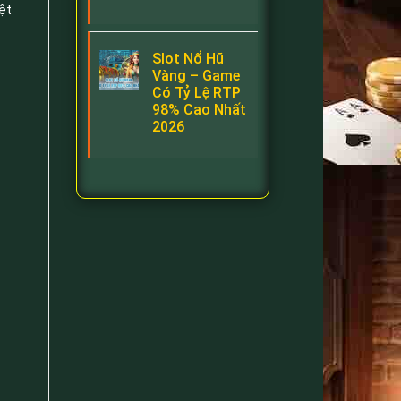
ệt
Slot Nổ Hũ
Vàng – Game
Có Tỷ Lệ RTP
98% Cao Nhất
2026