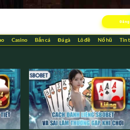
Đăng
ao
Casino
Bắn cá
Đá gà
Lô đề
Nổ hũ
Tin 