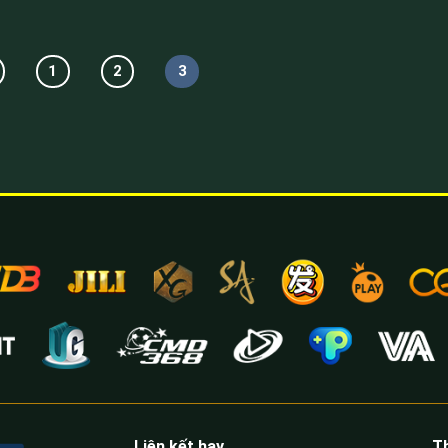
1
2
3
Liên kết hay
Th