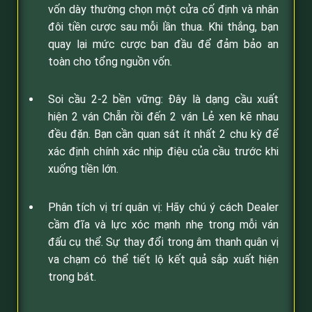
vốn dày thường chọn một cửa cố định và nhân
đôi tiền cược sau mỗi lần thua. Khi thắng, bạn
quay lại mức cược ban đầu để đảm bảo an
toàn cho tổng nguồn vốn.
Soi cầu 2-2 bền vững: Đây là dạng cầu xuất
hiện 2 ván Chẵn rồi đến 2 ván Lẻ xen kẽ nhau
đều đặn. Bạn cần quan sát ít nhất 2 chu kỳ để
xác định chính xác nhịp điệu của cầu trước khi
xuống tiền lớn.
Phân tích vị trí quân vị: Hãy chú ý cách Dealer
cầm đĩa và lực xóc mạnh nhẹ trong mỗi ván
đấu cụ thể. Sự thay đổi trong âm thanh quân vị
va chạm có thể tiết lộ kết quả sắp xuất hiện
trong bát.