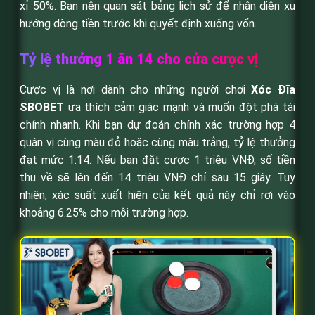
xỉ 50%. Bạn nên quan sát bảng lịch sử để nhận diện xu
hướng dòng tiền trước khi quyết định xuống vốn.
Tỷ lệ thưởng 1 ăn 14 cho cửa cược vị
Cược vị là nơi dành cho những người chơi
Xóc Đĩa
SBOBET
ưa thích cảm giác mạnh và muốn đột phá tài
chính nhanh. Khi bạn dự đoán chính xác trường hợp 4
quân vị cùng màu đỏ hoặc cùng màu trắng, tỷ lệ thưởng
đạt mức 1:14. Nếu bạn đặt cược 1 triệu VNĐ, số tiền
thu về sẽ lên đến 14 triệu VNĐ chỉ sau 15 giây. Tuy
nhiên, xác suất xuất hiện của kết quả này chỉ rơi vào
khoảng 6.25% cho mỗi trường hợp.