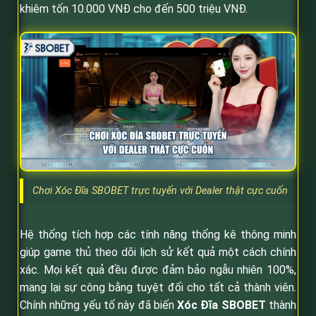
khiêm tốn 10.000 VNĐ cho đến 500 triệu VNĐ.
Chơi Xóc Đĩa SBOBET trực tuyến với Dealer thật cực cuốn
Hệ thống tích hợp các tính năng thống kê thông minh
giúp game thủ theo dõi lịch sử kết quả một cách chính
xác. Mọi kết quả đều được đảm bảo ngẫu nhiên 100%,
mang lại sự công bằng tuyệt đối cho tất cả thành viên.
Chính những yếu tố này đã biến
Xóc Đĩa SBOBET
thành