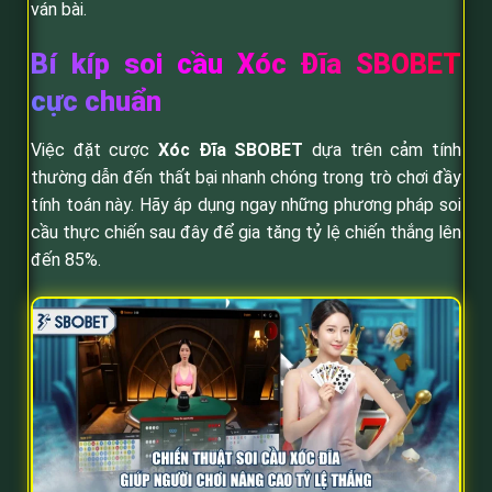
ván bài.
Bí kíp soi cầu Xóc Đĩa SBOBET
cực chuẩn
Việc đặt cược
Xóc Đĩa SBOBET
dựa trên cảm tính
thường dẫn đến thất bại nhanh chóng trong trò chơi đầy
tính toán này. Hãy áp dụng ngay những phương pháp soi
cầu thực chiến sau đây để gia tăng tỷ lệ chiến thắng lên
đến 85%.