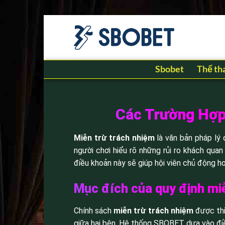
Skip
to
content
Sbobet
Thể th
Các Trường Hợp
Miễn trừ trách nhiệm
là văn bản pháp lý
người chơi hiểu rõ những rủi ro khách quan
điều khoản này sẽ giúp hội viên chủ động h
Mục đích của quy định miễ
Chính sách
miễn trừ trách nhiệm
được thi
giữa hai bên. Hệ thống SBOBET dựa vào điề