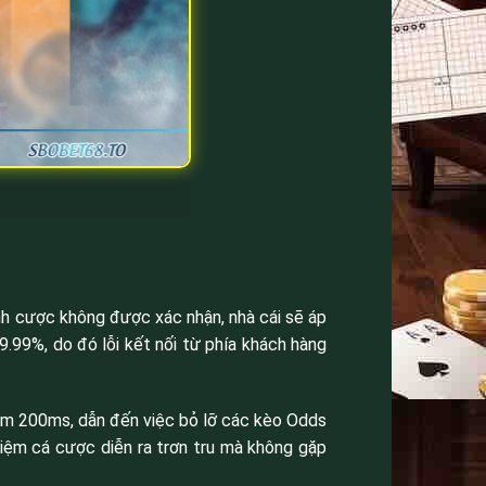
ệnh cược không được xác nhận, nhà cái sẽ áp
99.99%, do đó lỗi kết nối từ phía khách hàng
hêm 200ms, dẫn đến việc bỏ lỡ các kèo Odds
iệm cá cược diễn ra trơn tru mà không gặp