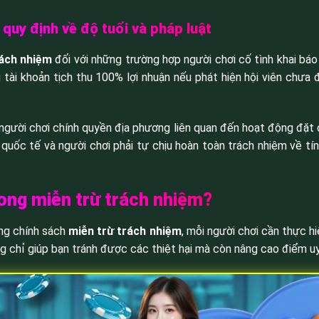
 quy định về độ tuổi và pháp luật
rách nhiệm
đối với những trường hợp người chơi cố tình khai báo
ài khoản tịch thu 100% lợi nhuận nếu phát hiện hội viên chưa đ
a người chơi chính quyền địa phương liên quan đến hoạt động đặ
 quốc tế và người chơi phải tự chịu hoàn toàn trách nhiệm về tín
rong miễn trừ trách nhiệm?
ụng chính sách
miễn trừ trách nhiệm
, mỗi người chơi cần thực h
g chỉ giúp bạn tránh được các thiệt hại mà còn nâng cao điểm u