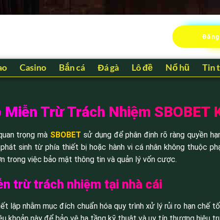
Đăng
ao
Casino
Bắn cá
Đá gà
Lô đề
Nổ hũ
Tin 
 Miễn Trừ Trách Nhiệm SBOBET K
 quan trọng mà
SBOBET
sử dụng để phân định rõ ràng quyền hạn
 phát sinh từ phía thiết bị hoặc hành vi cá nhân không thuộc p
ơn trong việc bảo mật thông tin và quản lý vốn cược.
n trừ trách nhiệm tại nhà cái
ết lập nhằm mục đích chuẩn hóa quy trình xử lý rủi ro hạn chế tố
u khoản này để bảo vệ hạ tầng kỹ thuật và uy tín thương hiệu t