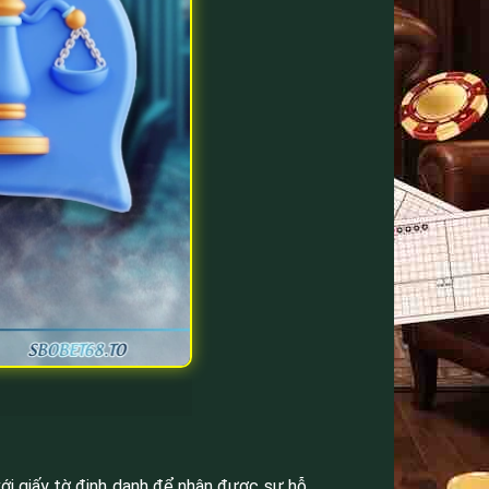
với giấy tờ định danh để nhận được sự hỗ