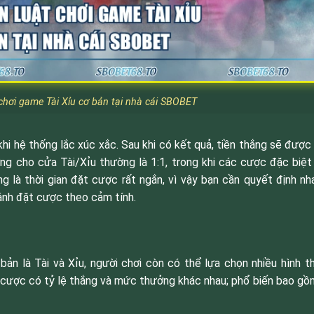
chơi game Tài Xỉu cơ bản tại nhà cái SBOBET
i hệ thống lắc xúc xắc. Sau khi có kết quả, tiền thắng sẽ được 
ởng cho cửa Tài/Xỉu thường là 1:1, trong khi các cược đặc biệt
ng là thời gian đặt cược rất ngắn, vì vậy bạn cần quyết định nh
ránh đặt cược theo cảm tính.
 bản là Tài và Xỉu, người chơi còn có thể lựa chọn nhiều hình t
i cược có tỷ lệ thắng và mức thưởng khác nhau; phổ biến bao gồ