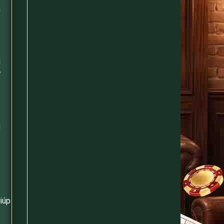
n
m
u
ự
p
g
iúp