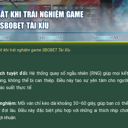
ật khi trải nghiệm game SBOBET Tài Xỉu
h tuyệt đối:
Hệ thống quay số ngẫu nhiên (RNG) giúp mọi kế
ằng, không thể bị can thiệp. Điều này tạo sự yên tâm cho ngườ
ác suất thực tế.
i nghiệm:
Mỗi ván chỉ kéo dài khoảng 30–60 giây, giúp bạn có th
đợi lâu. Điều này đặc biệt phù hợp với những ai thích nhịp chơ
ợi nhuận.