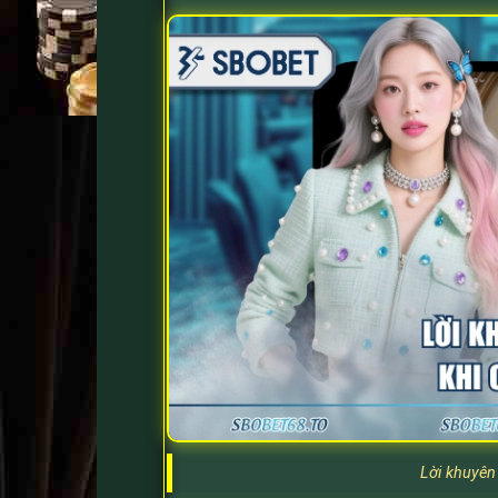
Lời khuyên