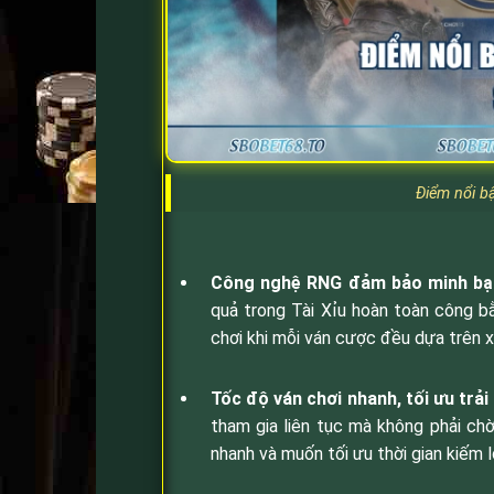
Điểm nổi b
Công nghệ RNG đảm bảo minh bạc
quả trong Tài Xỉu hoàn toàn công b
chơi khi mỗi ván cược đều dựa trên x
Tốc độ ván chơi nhanh, tối ưu trả
tham gia liên tục mà không phải chờ 
nhanh và muốn tối ưu thời gian kiếm l