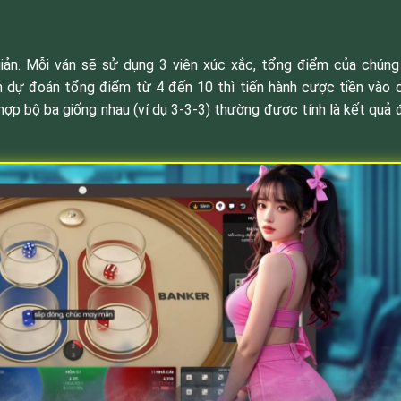
iản. Mỗi ván sẽ sử dụng 3 viên xúc xắc, tổng điểm của chúng
m dự đoán tổng điểm từ 4 đến 10 thì tiến hành cược tiền vào 
 hợp bộ ba giống nhau (ví dụ 3-3-3) thường được tính là kết quả 