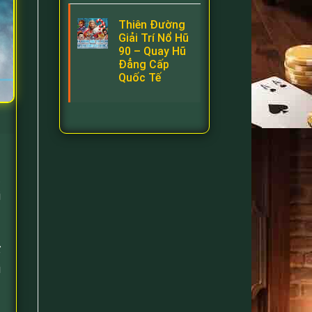
Thiên Đường
Giải Trí Nổ Hũ
90 – Quay Hũ
Đẳng Cấp
Quốc Tế
t
i
ể
i