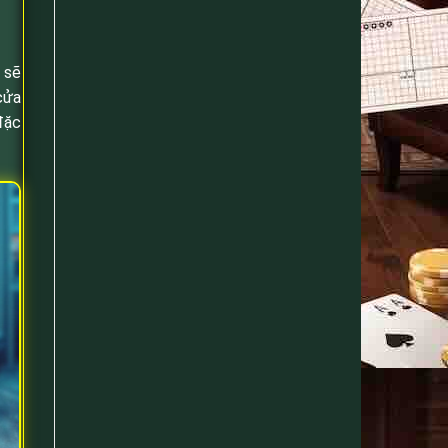
 sẽ
cửa
đặc