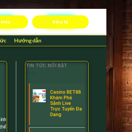
 nhập
Đăng ký
tức
Hướng dẫn
TIN TỨC NỔI BẬT
Casino BET88
Khám Phá
Sảnh Live
Trực Tuyến Đa
Dạng
ính
thể