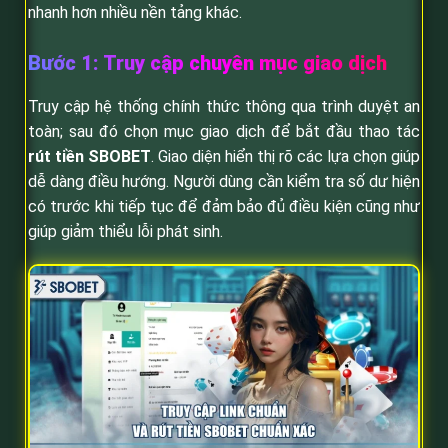
nhanh hơn nhiều nền tảng khác.
Bước 1: Truy cập chuyên mục giao dịch
Truy cập hệ thống chính thức thông qua trình duyệt an
toàn; sau đó chọn mục giao dịch để bắt đầu thao tác
rút tiền SBOBET
. Giao diện hiển thị rõ các lựa chọn giúp
dễ dàng điều hướng. Người dùng cần kiểm tra số dư hiện
có trước khi tiếp tục để đảm bảo đủ điều kiện cũng như
giúp giảm thiểu lỗi phát sinh.