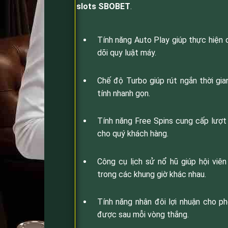
slots SBOBET
.
Tính năng Auto Play giúp thực hiện 
dõi quy luật máy.
Chế độ Turbo giúp rút ngắn thời gia
tính nhanh gọn.
Tính năng Free Spins cung cấp lượt k
cho quý khách hàng.
Công cụ lịch sử nổ hũ giúp hội viê
trong các khung giờ khác nhau.
Tính năng nhân đôi lợi nhuận cho 
được sau mỗi vòng thắng.