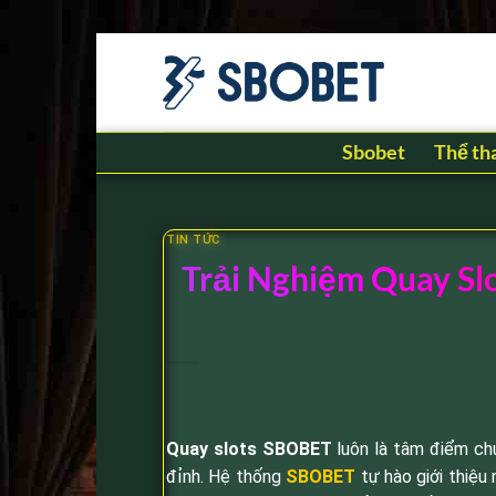
Skip
to
content
Sbobet
Thể th
TIN TỨC
Trải Nghiệm Quay Sl
Quay slots SBOBET
luôn là tâm điểm ch
đỉnh. Hệ thống
SBOBET
tự hào giới thiệu 