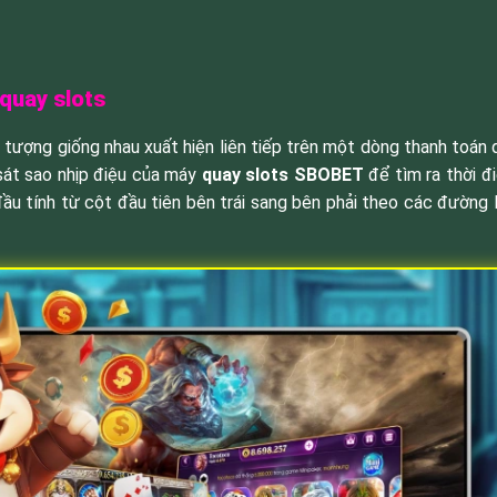
 quay slots
u tượng giống nhau xuất hiện liên tiếp trên một dòng thanh toán 
 sát sao nhịp điệu của máy
quay slots SBOBET
để tìm ra thời đ
ầu tính từ cột đầu tiên bên trái sang bên phải theo các đường l