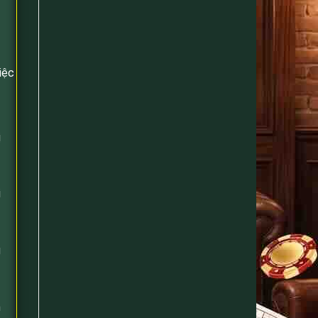
iệc
ị
i
g
m