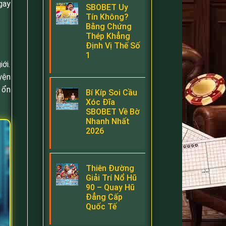
gay
SBOBET Uy
Tín Không?
Bằng Chứng
Thép Khẳng
Định Vị Thế Số
1
ới.
yện
 ổn
Bí Kíp Soi Cầu
Xóc Đĩa
SBOBET Về Bờ
Nhanh Nhất
2026
Thiên Đường
Giải Trí Nổ Hũ
90 – Quay Hũ
Đẳng Cấp
Quốc Tế