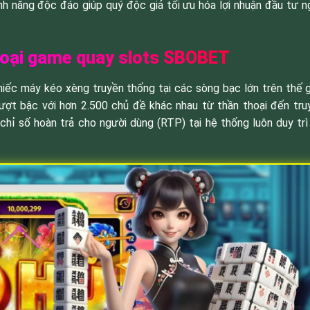
tính năng độc đáo giúp quý độc giả tối ưu hóa lợi nhuận đầu tư n
 loại game quay slots SBOBET
chiếc máy kéo xèng truyền thống tại các sòng bạc lớn trên thế gi
vượt bậc với hơn 2.500 chủ đề khác nhau từ thần thoại đến tru
chỉ số hoàn trả cho người dùng (RTP) tại hệ thống luôn duy trì