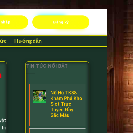
 nhập
Đăng ký
tức
Hướng dẫn
TIN TỨC NỔI BẬT
h
Nổ Hũ TK88
Khám Phá Kho
Slot Trực
Tuyến Đầy
Sắc Màu
yệt
trí