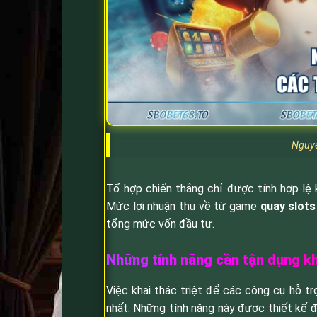
Nguyê
Tổ hợp chiến thắng chỉ được tính hợp lệ k
Mức lợi nhuận thu về từ game
quay slot
tổng mức vốn đầu tư.
Những tính năng cần tận dụng kh
Việc khai thác triệt để các công cụ hỗ t
nhất. Những tính năng này được thiết kế đ