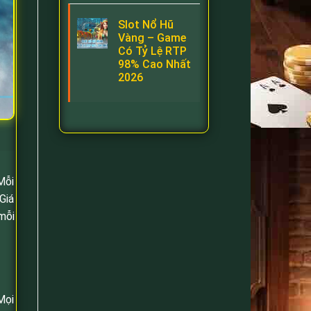
Slot Nổ Hũ
Vàng – Game
Có Tỷ Lệ RTP
98% Cao Nhất
2026
Mỗi
Giá
mỗi
Mọi