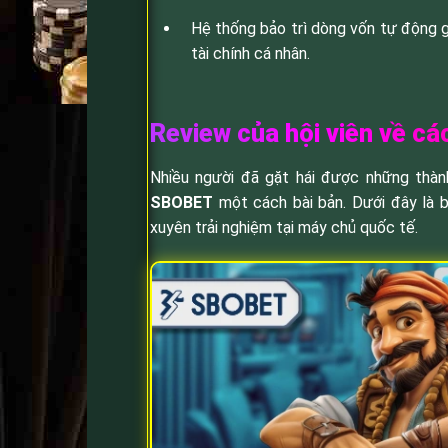
Hệ thống bảo trì dòng vốn tự động g
tài chính cá nhân.
Review của hội viên về c
Nhiều người đã gặt hái được những thành
SBOBET
một cách bài bản. Dưới đây là 
xuyên trải nghiệm tại máy chủ quốc tế.