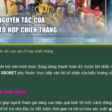
n tắc của các tổ hợp chiến thắng
hi hội viên kích hoạt đúng dòng thanh toán đó trước khi nhấn n
s SBOBET
phụ thuộc trực tiếp vào hệ số nhân của biểu tượng c
i chơi slots
rợ giúp người tham gia nâng cao hiệu quả kinh tế một cách đáng
ể hỗ trợ nhà đầu tư tiết kiệm thời gian và tối ưu hóa xác suất
q