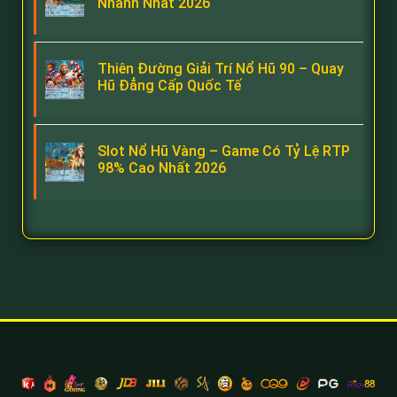
Nhanh Nhất 2026
Thiên Đường Giải Trí Nổ Hũ 90 – Quay
Hũ Đẳng Cấp Quốc Tế
Slot Nổ Hũ Vàng – Game Có Tỷ Lệ RTP
98% Cao Nhất 2026