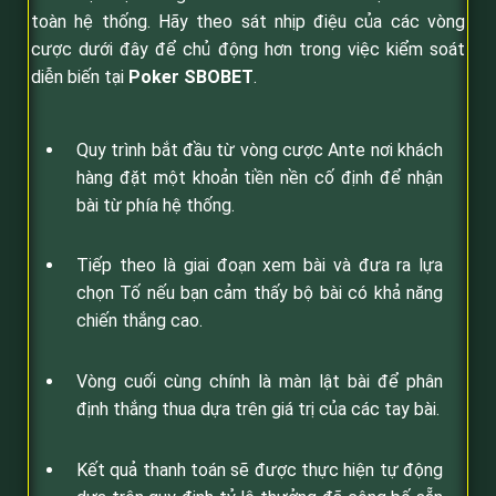
toàn hệ thống. Hãy theo sát nhịp điệu của các vòng
cược dưới đây để chủ động hơn trong việc kiểm soát
diễn biến tại
Poker SBOBET
.
Quy trình bắt đầu từ vòng cược Ante nơi khách
hàng đặt một khoản tiền nền cố định để nhận
bài từ phía hệ thống.
Tiếp theo là giai đoạn xem bài và đưa ra lựa
chọn Tố nếu bạn cảm thấy bộ bài có khả năng
chiến thắng cao.
Vòng cuối cùng chính là màn lật bài để phân
định thắng thua dựa trên giá trị của các tay bài.
Kết quả thanh toán sẽ được thực hiện tự động