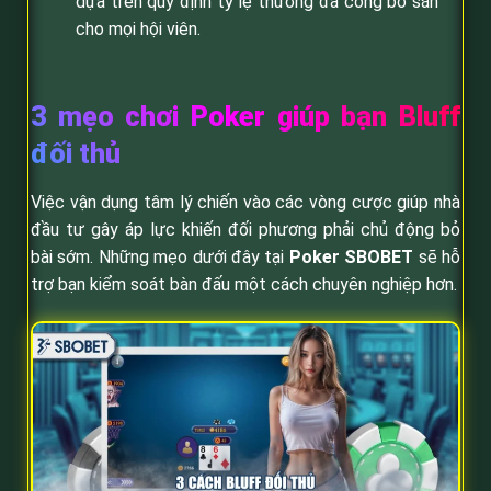
dựa trên quy định tỷ lệ thưởng đã công bố sẵn
cho mọi hội viên.
3 mẹo chơi Poker giúp bạn Bluff
đối thủ
Việc vận dụng tâm lý chiến vào các vòng cược giúp nhà
đầu tư gây áp lực khiến đối phương phải chủ động bỏ
bài sớm. Những mẹo dưới đây tại
Poker SBOBET
sẽ hỗ
trợ bạn kiểm soát bàn đấu một cách chuyên nghiệp hơn.