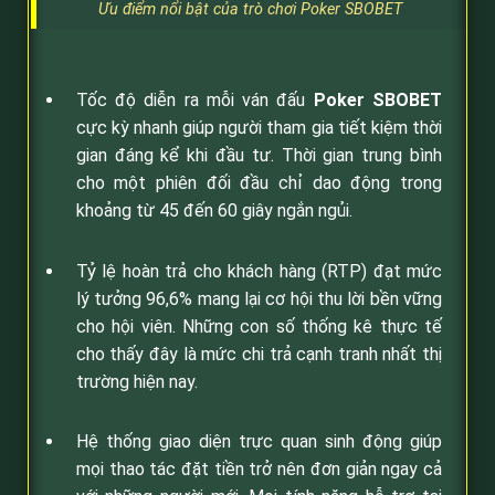
Ưu điểm nổi bật của trò chơi Poker SBOBET
Tốc độ diễn ra mỗi ván đấu
Poker SBOBET
cực kỳ nhanh giúp người tham gia tiết kiệm thời
gian đáng kể khi đầu tư. Thời gian trung bình
cho một phiên đối đầu chỉ dao động trong
khoảng từ 45 đến 60 giây ngắn ngủi.
Tỷ lệ hoàn trả cho khách hàng (RTP) đạt mức
lý tưởng 96,6% mang lại cơ hội thu lời bền vững
cho hội viên. Những con số thống kê thực tế
cho thấy đây là mức chi trả cạnh tranh nhất thị
trường hiện nay.
Hệ thống giao diện trực quan sinh động giúp
mọi thao tác đặt tiền trở nên đơn giản ngay cả