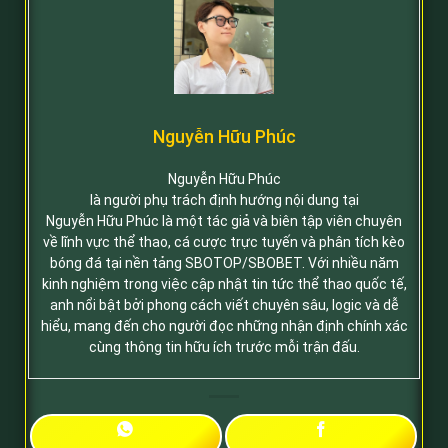
Nguyễn Hữu Phúc
Nguyễn Hữu Phúc
là người phụ trách định hướng nội dung tại
Nguyễn Hữu Phúc là một tác giả và biên tập viên chuyên
về lĩnh vực thể thao, cá cược trực tuyến và phân tích kèo
bóng đá tại nền tảng SBOTOP/SBOBET. Với nhiều năm
kinh nghiệm trong việc cập nhật tin tức thể thao quốc tế,
anh nổi bật bởi phong cách viết chuyên sâu, logic và dễ
hiểu, mang đến cho người đọc những nhận định chính xác
cùng thông tin hữu ích trước mỗi trận đấu.