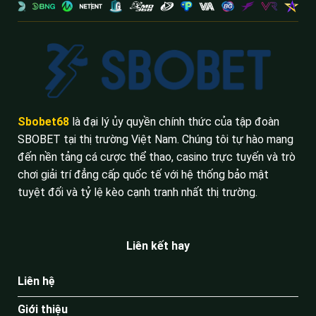
Sbobet68
là đại lý ủy quyền chính thức của tập đoàn
SBOBET tại thị trường Việt Nam. Chúng tôi tự hào mang
đến nền tảng cá cược thể thao, casino trực tuyến và trò
chơi giải trí đẳng cấp quốc tế với hệ thống bảo mật
tuyệt đối và tỷ lệ kèo cạnh tranh nhất thị trường.
Liên kết hay
Liên hệ
Giới thiệu