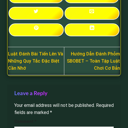
Luật Đánh Bài Tiến Lên Và
Hướng Dẫn Đánh Phỏm
Những Quy Tắc Đặc Biệt
SBOBET – Toàn Tập Luật
Cần Nhớ
Chơi Cơ Bản
Leave a Reply
Your email address will not be published.
Required
fields are marked
*
Comment
*